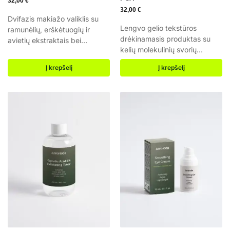
32,00
€
32,00
€
Dvifazis makiažo valiklis su
Lengvo gelio tekstūros
ramunėlių, erškėtuogių ir
drėkinamasis produktas su
avietių ekstraktais bei
kelių molekulinių svorių
hialurono rūgštimi — švelni
hialurono rūgštimi ir Sodium
formulė be kvapiųjų
Į krepšelį
Į krepšelį
PCA, kuris mažina raukšles,
medžiagų, kuri valo, ramina ir
atkuria elastingumą ir drėkina
drėkina visų tipų odą. Be
brandžią odą. Dviguba
kvapiųjų medžiagų Dvifazė
hialurono rūgšties formulė
formulė efektyviam valymui
Lengva gelio tekstūra Mažina
Tinka jautriai ir paakių odai
raukšles ir atkuria elastingumą