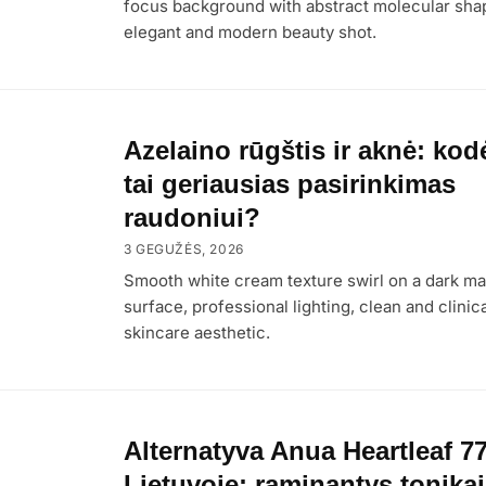
focus background with abstract molecular sha
elegant and modern beauty shot.
Azelaino rūgštis ir aknė: kod
tai geriausias pasirinkimas
raudoniui?
3 GEGUŽĖS, 2026
Smooth white cream texture swirl on a dark ma
surface, professional lighting, clean and clinica
skincare aesthetic.
Alternatyva Anua Heartleaf 7
Lietuvoje: raminantys tonikai