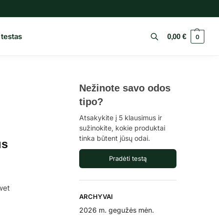
 testas
0,00
€
0
Ieškoti
Nežinote savo odos
tipo?
Atsakykite į 5 klausimus ir
sužinokite, kokie produktai
tinka būtent jūsų odai.
us
Pradėti testą
wet
ARCHYVAI
2026 m. gegužės mėn.