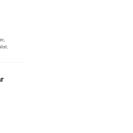
er,
ist.
r
f