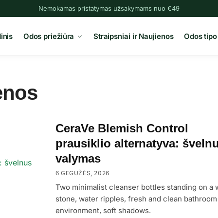
Nemokamas pristatymas užsakymams nuo €49
inis
Odos priežiūra
Straipsniai ir Naujienos
Odos tipo
ienos
CeraVe Blemish Control
prausiklio alternatyva: šveln
valymas
6 GEGUŽĖS, 2026
Two minimalist cleanser bottles standing on a 
stone, water ripples, fresh and clean bathroom
environment, soft shadows.