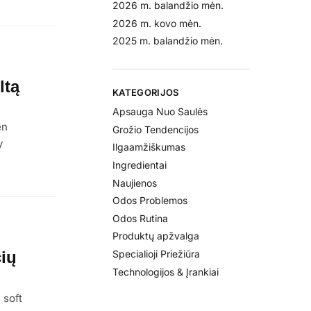
2026 m. balandžio mėn.
2026 m. kovo mėn.
2025 m. balandžio mėn.
ltą
KATEGORIJOS
Apsauga Nuo Saulės
en
Grožio Tendencijos
y
Ilgaamžiškumas
Ingredientai
Naujienos
Odos Problemos
Odos Rutina
Produktų apžvalga
Specialioji Priežiūra
ių
Technologijos & Įrankiai
 soft