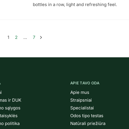
bottles in a row, light and refreshing feel.
1
2
…
7
A
APIE TAVO ODA
i
Apie mus
ymas ir DUK
Straipsniai
mo sąlygos
Specialistai
taisyklės
Odos tipo testas
o politika
Natūrali priežiūra