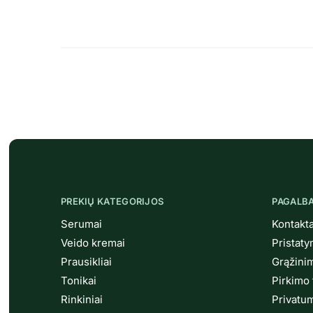
PREKIŲ KATEGORIJOS
PAGALB
Serumai
Kontakta
Veido kremai
Pristat
Prausikliai
Grąžini
Tonikai
Pirkimo 
Rinkiniai
Privatum