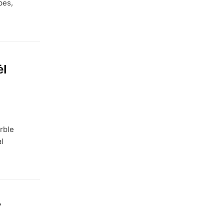
pes,
ėl
rble
l
7