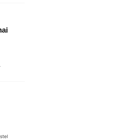
mai
.
stel