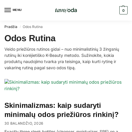
MENU
0
Pradžia
Odos Rutina
/
Odos Rutina
Veido priežiūros rutinos gidai – nuo minimalistinių 3 žingsnių
rutiinų iki korėjietiško K-Beauty metodo. Sužinokite, kokia
produktų naudojimo tvarka yra teisinga, kaip kurti rytinę ir
vakarinę rutiną pagal savo odos tipą.
Skinimalizmas: kaip sudaryti
minimalų odos priežiūros rinkinį?
30 BALANDŽIO, 2026
Exactly three sleek bottles (cleanser, moisturizer, SPF) on a