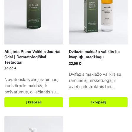
Aliejinis Pieno Valiklis Jautriai
Dvifazis makiažo valiklis be
Odai | Dermatologiškai
kvapiųjų medžiagų
Testuotas
32,00
€
39,00
€
Dvifazis makiažo valiklis su
Novatoriškas aliejus-pienas,
ramunėlių, erškėtuogių ir
kuris tirpdo makiažą ir
avietių ekstraktais bei
nešvarumus, o liečiantis su
hialurono rūgštimi — švelni
vandeniu pavirsta šilkiniu
formulė be kvapiųjų
Į krepšelį
Į krepšelį
pienu — neišsausina ir netinka
medžiagų, kuri valo, ramina ir
jautriai odai. Aliejus-pienas
drėkina visų tipų odą. Be
tekstūra Tinka jautriai odai
kvapiųjų medžiagų Dvifazė
Dermatologiškai testuotas
formulė efektyviam valymui
Tinka jautriai ir paakių odai