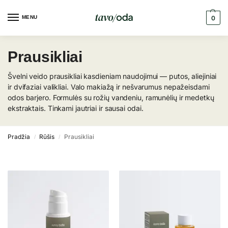
MENU
0
Prausikliai
Švelni veido prausikliai kasdieniam naudojimui — putos, aliejiniai
ir dvifaziai valikliai. Valo makiažą ir nešvarumus nepažeisdami
odos barjero. Formulės su rožių vandeniu, ramunėlių ir medetkų
ekstraktais. Tinkami jautriai ir sausai odai.
Pradžia
Rūšis
Prausikliai
/
/