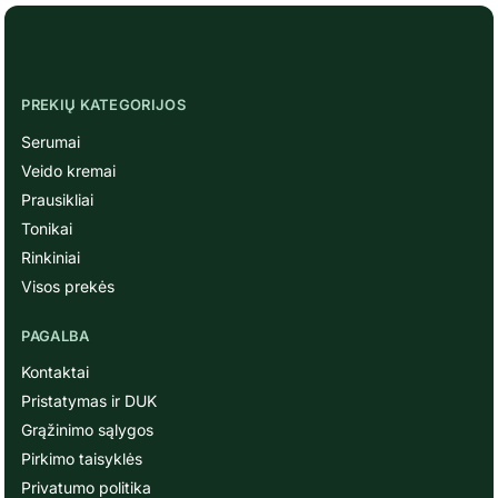
vanduo ir augaliniai ekstraktai
Tinka visiems odos tipams
PREKIŲ KATEGORIJOS
Serumai
Veido kremai
Prausikliai
Tonikai
Rinkiniai
Visos prekės
PAGALBA
Kontaktai
Pristatymas ir DUK
Grąžinimo sąlygos
Pirkimo taisyklės
Privatumo politika