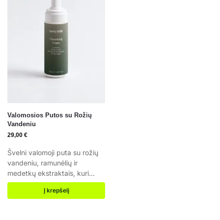
Valomosios Putos su Rožių
Vandeniu
29,00
€
Švelni valomoji puta su rožių
vandeniu, ramunėlių ir
medetkų ekstraktais, kuri
pašalina makiažą ir
Į krepšelį
nešvarumus nepažeisdama
odos barjero. Švelnus
kasdieninis valiklis Rožių