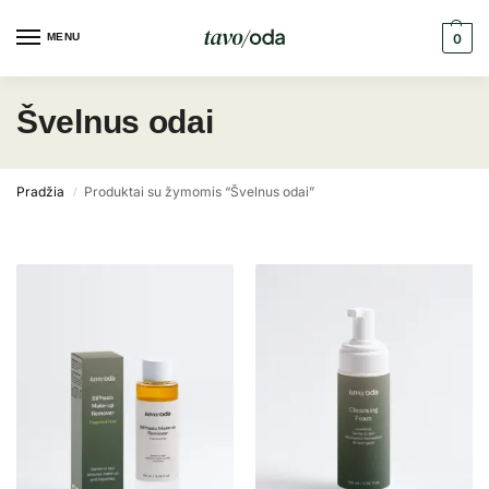
MENU
0
Švelnus odai
Pradžia
Produktai su žymomis “Švelnus odai”
/