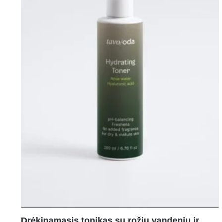
Drėkinamasis tonikas su rožių vandeniu ir