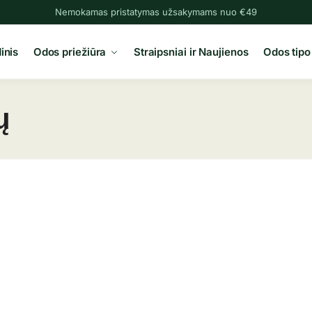
Nemokamas pristatymas užsakymams nuo €49
inis
Odos priežiūra
Straipsniai ir Naujienos
Odos tipo
ų