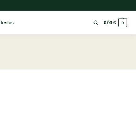
 testas
0,00
€
0
Ieškoti