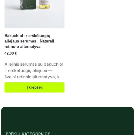
Bakuchiol ir erškėtuogių
aliejaus serumas | Natūrali
retinolo alternatyva
42,00
€
Aliejinis serumas su bakuchiol
ir erškėtuogių aliejumi —
švelni retinolo alternatyva, kuri
mažina raukšles, lygina odos
Į krepšelį
toną ir skatina odos
atsinaujinimą. Natūrali retinolo
alternatyva Mažina raukšles ir
lygina toną Tinka jautriai odai
PREKIŲ KATEGORIJOS