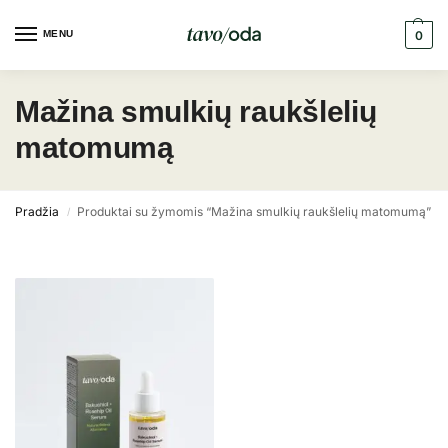
MENU
0
Mažina smulkių raukšlelių
matomumą
Pradžia
Produktai su žymomis “Mažina smulkių raukšlelių matomumą”
/