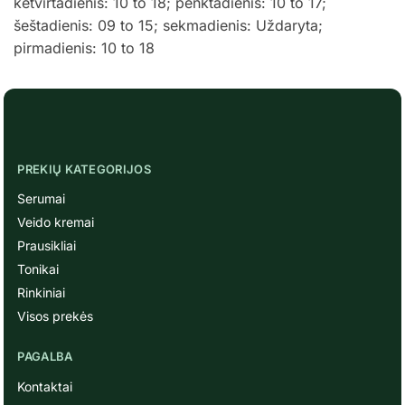
ketvirtadienis: 10 to 18; penktadienis: 10 to 17;
šeštadienis: 09 to 15; sekmadienis: Uždaryta;
pirmadienis: 10 to 18
PREKIŲ KATEGORIJOS
Serumai
Veido kremai
Prausikliai
Tonikai
Rinkiniai
Visos prekės
PAGALBA
Kontaktai