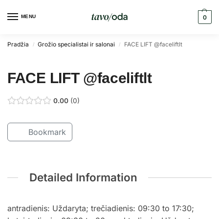
MENU
0
Pradžia
Grožio specialistai ir salonai
FACE LIFT @faceliftlt
/
/
FACE LIFT @faceliftlt
0.00
0
Bookmark
Detailed Information
antradienis: Uždaryta; trečiadienis: 09:30 to 17:30;