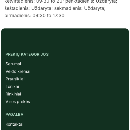
ketvirtadienis: 09:30 to 20; penktadienis: Uždaryta;
šeštadienis: Uždaryta; sekmadienis: Uždaryta;
pirmadienis: 09:30 to 17:30
PREKIŲ KATEGORIJOS
Serumai
Veido kremai
Prausikliai
Tonikai
Rinkiniai
Visos prekės
PAGALBA
Kontaktai