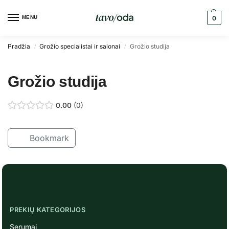
MENU
0
Pradžia
Grožio specialistai ir salonai
Grožio studija
/
/
Grožio studija
0.00
0
Bookmark
PREKIŲ KATEGORIJOS
Serumai