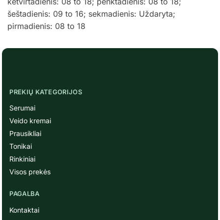
ketvirtadienis: 08 to 18; penktadienis: 08 to 18;
šeštadienis: 09 to 16; sekmadienis: Uždaryta;
pirmadienis: 08 to 18
PREKIŲ KATEGORIJOS
Serumai
Veido kremai
Prausikliai
Tonikai
Rinkiniai
Visos prekės
PAGALBA
Kontaktai