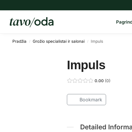
Paieška
Pagrind
Pradžia
Grožio specialistai ir salonai
Impuls
/
/
Impuls
0.00
0
Bookmark
Detailed Inform