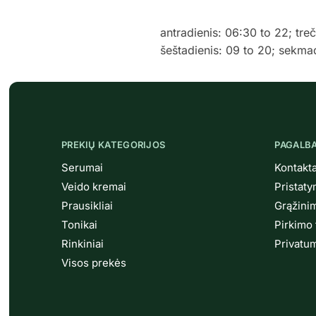
antradienis: 06:30 to 22; tre
šeštadienis: 09 to 20; sekma
PREKIŲ KATEGORIJOS
PAGALB
Serumai
Kontakta
Veido kremai
Pristat
Prausikliai
Grąžini
Tonikai
Pirkimo 
Rinkiniai
Privatum
Visos prekės