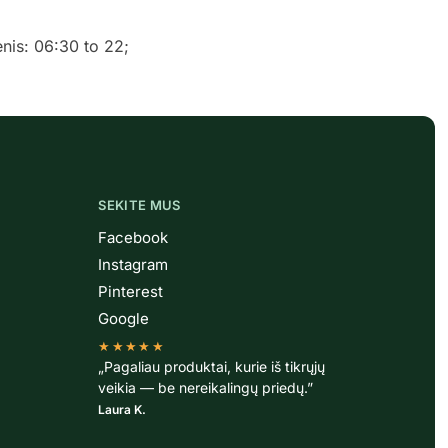
enis: 06:30 to 22;
SEKITE MUS
Facebook
Instagram
Pinterest
Google
★★★★★
„Pagaliau produktai, kurie iš tikrųjų
veikia — be nereikalingų priedų.”
Laura K.