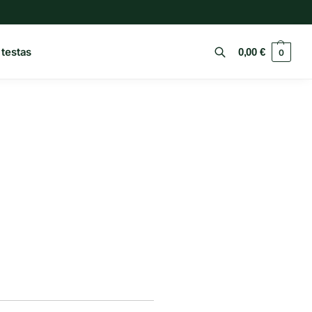
 testas
0,00
€
0
Ieškoti