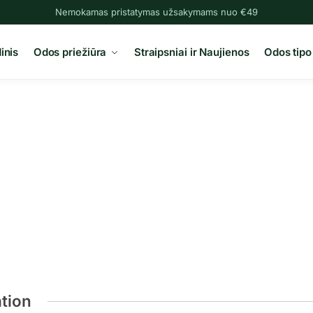
Nemokamas pristatymas užsakymams nuo €49
inis
Odos priežiūra
Straipsniai ir Naujienos
Odos tipo
ation