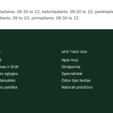
čiadienis: 06:30 to 22; ketvirtadienis: 06:30 to 22; penktadi
dienis: 09 to 20; pirmadienis: 06:30 to 22
A
APIE TAVO ODA
i
Apie mus
ymas ir DUK
Straipsniai
mo sąlygos
Specialistai
taisyklės
Odos tipo testas
o politika
Natūrali priežiūra