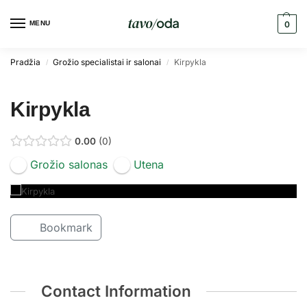
MENU
0
Pradžia
Grožio specialistai ir salonai
Kirpykla
/
/
Kirpykla
0.00
0
Grožio salonas
Utena
Bookmark
Contact Information