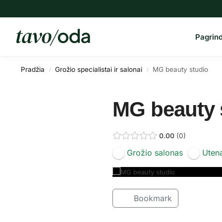
Paieška
Pagrind
Pradžia
Grožio specialistai ir salonai
MG beauty studio
/
/
MG beauty 
0.00
0
Grožio salonas
Uten
Bookmark