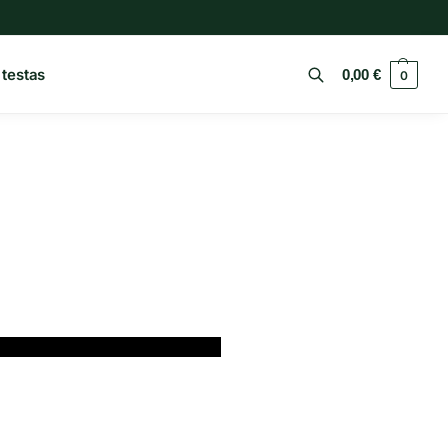
 testas
0,00
€
0
Ieškoti