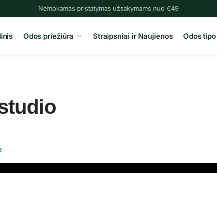
Nemokamas pristatymas užsakymams nuo €49
inis
Odos priežiūra
Straipsniai ir Naujienos
Odos tipo
studio
a