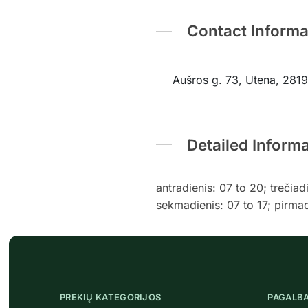
Contact Informa
Aušros g. 73, Utena, 28191
Detailed Inform
antradienis: 07 to 20; trečiad
sekmadienis: 07 to 17; pirmad
PREKIŲ KATEGORIJOS
PAGALB