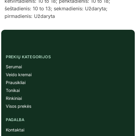
ketvirtadienis: 10 to 18; penktadienis: 10 to 18;
šeštadienis: 10 to 13; sekmadienis: Uždaryta;
pirmadienis: Uždaryta
PREKIŲ KATEGORIJOS
Serumai
Veido kremai
Prausikliai
Tonikai
Rinkiniai
Visos prekės
PAGALBA
Kontaktai