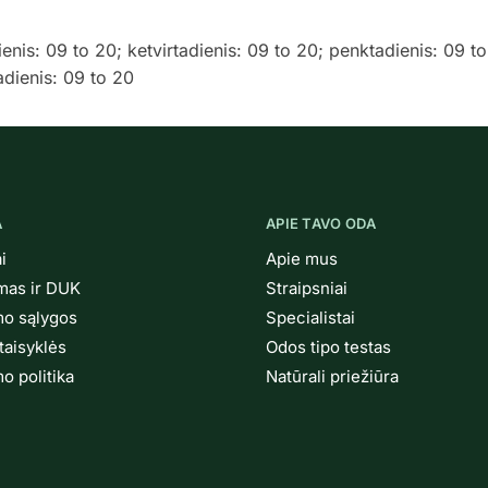
ienis: 09 to 20; ketvirtadienis: 09 to 20; penktadienis: 09 t
dienis: 09 to 20
A
APIE TAVO ODA
i
Apie mus
ymas ir DUK
Straipsniai
mo sąlygos
Specialistai
taisyklės
Odos tipo testas
o politika
Natūrali priežiūra