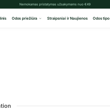
Nemokamas pristatymas užsakymams nuo €49
inis
Odos priežiūra
Straipsniai ir Naujienos
Odos tipo
ation