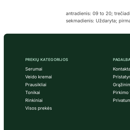
antradienis: 09 to 20; trečiad
sekmadienis: Uždaryta; pirma
PREKIŲ KATEGORIJOS
PAGALB
Serumai
Kontakta
Veido kremai
Pristat
Prausikliai
Grąžini
Tonikai
Pirkimo 
Rinkiniai
Privatum
Visos prekės