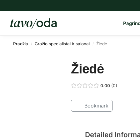
Paieška
Pagrind
Pradžia
Grožio specialistai ir salonai
Žiedė
/
/
Žiedė
0.00
0
Bookmark
Detailed Inform