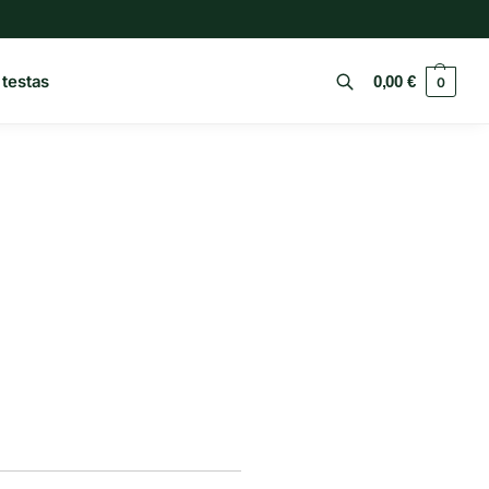
 testas
0,00
€
0
Ieškoti